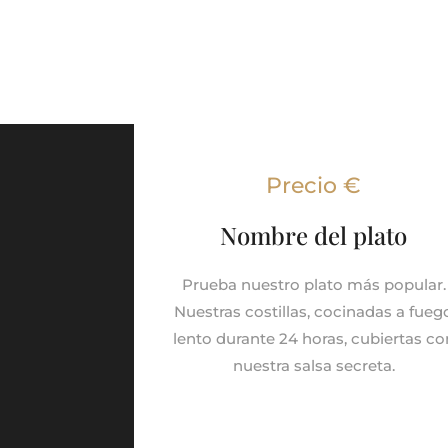
Precio €
Nombre del plato
Prueba nuestro plato más popular.
Nuestras costillas, cocinadas a fueg
lento durante 24 horas, cubiertas co
nuestra salsa secreta.