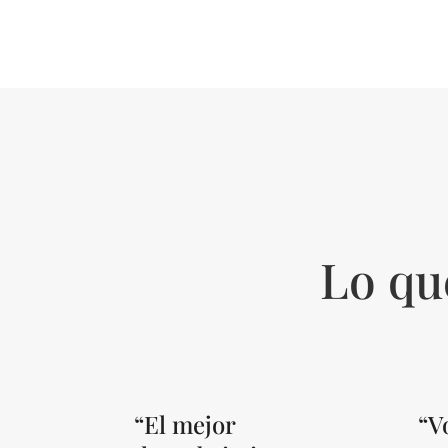
Lo qu
“El mejor
“V