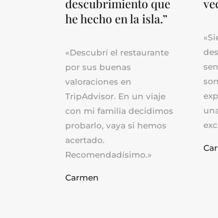
descubrimiento que
ve
he hecho en la isla.”
«Si
de
«Descubrí el restaurante
sen
por sus buenas
son
valoraciones en
exp
TripAdvisor. En un viaje
una
con mi familia decidimos
exc
probarlo, vaya si hemos
acertado.
Car
Recomendadísimo.»
Carmen