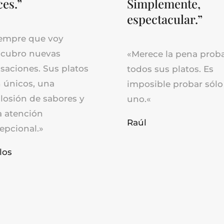
ces.”
Simplemente,
espectacular.”
empre que voy
scubro nuevas
«
Merece la pena prob
saciones. Sus platos
todos sus platos. Es
 únicos, una
imposible probar sólo
losión de sabores y
uno.
«
 atención
Raúl
epcional.»
los