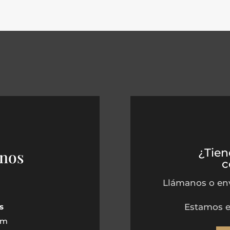
¿Tien
rnos
c
Llámanos o env
Estamos e
s
pm