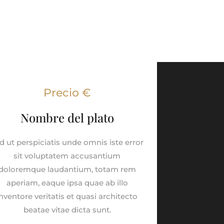
Precio €
Nombre del plato
d ut perspiciatis unde omnis iste error
sit voluptatem accusantium
doloremque laudantium, totam rem
aperiam, eaque ipsa quae ab illo
inventore veritatis et quasi architecto
beatae vitae dicta sunt.