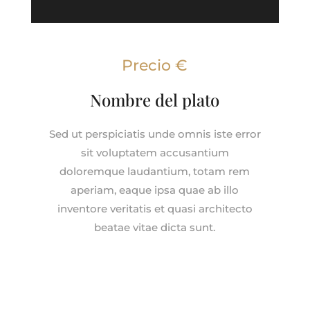
Precio €
Nombre del plato
Sed ut perspiciatis unde omnis iste error
sit voluptatem accusantium
doloremque laudantium, totam rem
aperiam, eaque ipsa quae ab illo
inventore veritatis et quasi architecto
beatae vitae dicta sunt.